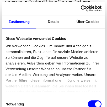
sogenannte Cookie-ID. Eine Cookie-ID ist eine
eindeutige Kennung des Cookies. Sie besteht aus
einer Zeichenfolge, durch welche Internetseiten
und Server dem konkreten Internetbrowser
Zustimmung
Details
Über Cookies
zugeordnet werden können, in dem das Cookie
gespeichert wurde. Dies ermöglicht es den
besuchten Internetseiten und Servern, den
Diese Webseite verwendet Cookies
individuellen Browser der betroffenen Person
Wir verwenden Cookies, um Inhalte und Anzeigen zu
von anderen Internetbrowsern, die andere
personalisieren, Funktionen für soziale Medien anbieten
Cookies enthalten, zu unterscheiden. Ein
zu können und die Zugriffe auf unsere Website zu
bestimmter Internetbrowser kann über die
analysieren. Außerdem geben wir Informationen zu Ihrer
eindeutige Cookie-ID wiedererkannt und
Verwendung unserer Website an unsere Partner für
identifiziert werden.
soziale Medien, Werbung und Analysen weiter. Unsere
Partner führen diese Informationen möglicherweise mit
Durch den Einsatz von Cookies kann die Ruess
weiteren Daten zusammen, die Sie ihnen bereitgestellt
Group GmbH den Nutzern dieser Internetseite
haben oder die sie im Rahmen Ihrer Nutzung der Dienste
nutzerfreundlichere Services bereitstellen, die
gesammelt haben.
ohne die Cookie-Setzung nicht möglich wären.
E
Notwendig
i