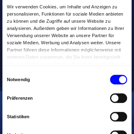
Wir verwenden Cookies, um Inhalte und Anzeigen zu
personalisieren, Funktionen für soziale Medien anbieten
zu können und die Zugriffe auf unsere Website zu
analysieren. Außerdem geben wir Informationen zu Ihrer
Verwendung unserer Website an unsere Partner für
soziale Medien, Werbung und Analysen weiter. Unsere
Partner führen diese Informationen möglicherweise mit
weiteren Daten zusammen, die Sie ihnen bereitgestellt
haben oder die sie im Rahmen Ihrer Nutzung der Dienste
gesammelt haben.
E
Notwendig
i
n
w
Präferenzen
i
l
l
Statistiken
i
g