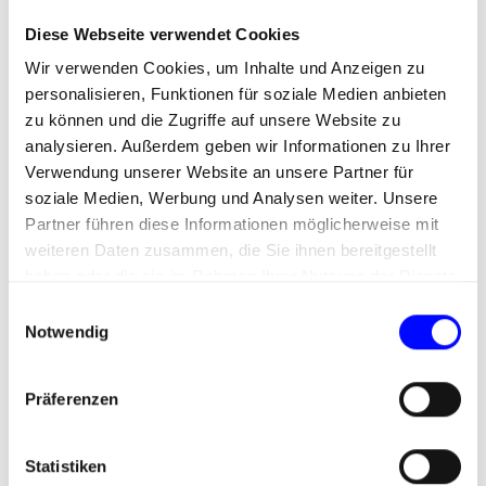
Storytelling
mit Expertise
Diese Webseite verwendet Cookies
Wir verwenden Cookies, um Inhalte und Anzeigen zu
personalisieren, Funktionen für soziale Medien anbieten
zu können und die Zugriffe auf unsere Website zu
Und da fängt es schon an. Storytelling und damit
analysieren. Außerdem geben wir Informationen zu Ihrer
atmosphärisch stimmiger Content über Licht
Verwendung unserer Website an unsere Partner für
klngt so strahlend leicht – ist es aber nicht.
soziale Medien, Werbung und Analysen weiter. Unsere
Partner führen diese Informationen möglicherweise mit
weiteren Daten zusammen, die Sie ihnen bereitgestellt
haben oder die sie im Rahmen Ihrer Nutzung der Dienste
Denn Lichtplanung ist ein komplexes Geschäft,
gesammelt haben.
E
da erzählen wir über Lichtqualitäten, die Wirkung
Notwendig
i
auf den Menschen aber auch über
n
Steuerungstechnik und Nachhaltigkeit. Beispiele
w
helfen auch in diesem Fall, und so finden sich in
Präferenzen
i
der neuen Broschüre natürlich auch realisierte
l
Projekte. Da ist es gut, dass unser
l
Statistiken
verantwortlicher Redakteur nicht nur Architektur