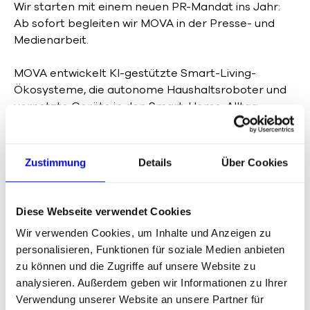
Wir starten mit einem neuen PR-Mandat ins Jahr:
Ab sofort begleiten wir MOVA in der Presse- und
Medienarbeit.
MOVA entwickelt KI-gestützte Smart-Living-
Ökosysteme, die autonome Haushaltsroboter und
vernetzte Geräte in den Smart-Home-Alltag
integrieren. Genau dieses Zusammenspiel aus
Technologie, Alltagstauglichkeit und Design steht im
Mittelpunkt unserer PR-Arbeit.
Zustimmung
Details
Über Cookies
Unser Fokus liegt auf der Positionierung in Tech-,
Consumer- und Lifestyle-Medien, der
Diese Webseite verwendet Cookies
Zusammenarbeit mit Test- und Fachredaktionen
Wir verwenden Cookies, um Inhalte und Anzeigen zu
sowie dem gezielten Ausbau relevanter
personalisieren, Funktionen für soziale Medien anbieten
Journalistenkontakte im DACH-Raum.
zu können und die Zugriffe auf unsere Website zu
analysieren. Außerdem geben wir Informationen zu Ihrer
Mit dem neuen Mandat bauen wir unsere Expertise
Verwendung unserer Website an unsere Partner für
im Bereich Consumer Technology und Smart Home