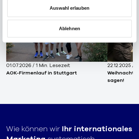
s
Auswahl erlauben
w
a
Ablehnen
h
l
01.07.2026
/
1
Min. Lesezeit
22.12.2025
/
1
AOK-Firmenlauf in Stuttgart
Weihnachten
sagen!
Wie können wir
Ihr internationales
Marketing
systematisch