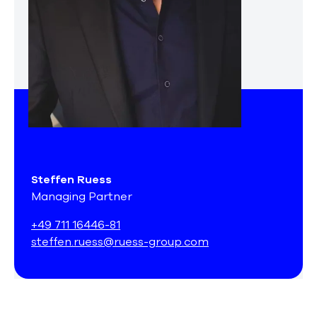
Steffen Ruess
Managing Partner
+49 711 16446-81
steffen.ruess@ruess-group.com