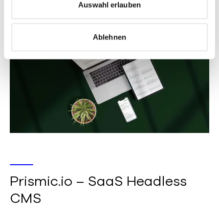
s
Auswahl erlauben
w
a
Ablehnen
h
l
Prismic.io – SaaS Headless
CMS