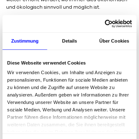
und ökologisch sinnvoll und möglich ist.
Unsere Aufgabe war und ist den
Nachhaltigkeitsbericht online, als PDF-Version, zu
realisieren und zur Verfügung zu stellen.
Zustimmung
Details
Über Cookies
Diese Webseite verwendet Cookies
Leistungen:
Wir verwenden Cookies, um Inhalte und Anzeigen zu
Entwicklung des Design-Konzepts
personalisieren, Funktionen für soziale Medien anbieten
Redaktion in Text und Bild
zu können und die Zugriffe auf unsere Website zu
analysieren. Außerdem geben wir Informationen zu Ihrer
Publikation in deutscher und englischer Sprache
Verwendung unserer Website an unsere Partner für
soziale Medien, Werbung und Analysen weiter. Unsere
Partner führen diese Informationen möglicherweise mit
weiteren Daten zusammen, die Sie ihnen bereitgestellt
haben oder die sie im Rahmen Ihrer Nutzung der Dienste