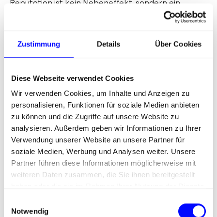
Reputation ist kein Nebeneffekt, sondern ein
zentraler Wert. Krisenkommunikation schützt
Vertrauen und stärkt die Zukunftsfähigkeit des
Unternehmens.
Zustimmung
Details
Über Cookies
Diese Webseite verwendet Cookies
Wir verwenden Cookies, um Inhalte und Anzeigen zu
Was Unternehmen dadurch
personalisieren, Funktionen für soziale Medien anbieten
gewinnen
zu können und die Zugriffe auf unsere Website zu
analysieren. Außerdem geben wir Informationen zu Ihrer
Verwendung unserer Website an unsere Partner für
Strategisch geführte Krisenkommunikation schafft:
soziale Medien, Werbung und Analysen weiter. Unsere
Partner führen diese Informationen möglicherweise mit
Vertrauen
bei Mitarbeitenden, Kunden und
weiteren Daten zusammen, die Sie ihnen bereitgestellt
Öffentlichkeit
haben oder die sie im Rahmen Ihrer Nutzung der Dienste
Konsistenz
in der Kommunikation über alle
gesammelt haben.
E
Ebenen hinweg
Notwendig
i