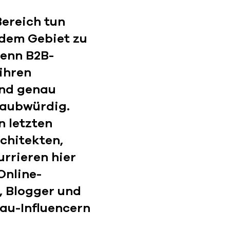
ereich tun
 dem Gebiet zu
Denn B2B-
ihren
Und genau
laubwürdig.
n letzten
chitekten,
rrieren hier
Online-
, Blogger und
Bau-Influencern