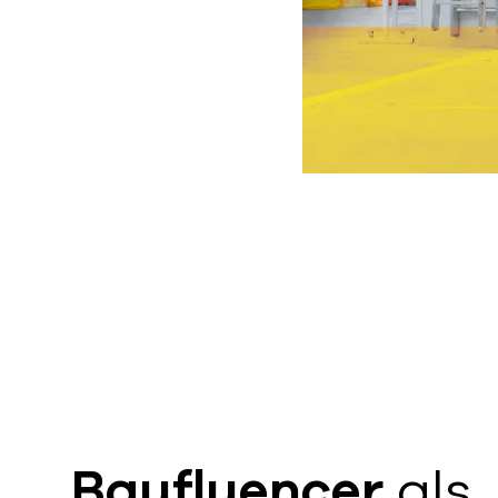
Baufluencer
als