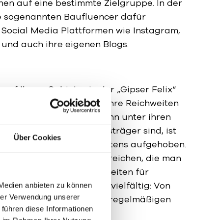
hen auf eine bestimmte Zielgruppe. In der
 sogenannten Baufluencer dafür
Social Media Plattformen wie Instagram,
und auch ihre eigenen Blogs.
 auf Ihrem Gebiet, wie der „Gipser Felix“
 Silja Kinast“. Dabei sind ihre Reichweiten
 B2C-Influencern. Aber wenn unter ihren
 richtigen Entscheidungsträger sind, ist
Über Cookies
der Marke bei ihnen bestens aufgehoben.
h Nischen-Zielgruppen erreichen, die man
echen kann. Die Möglichkeiten für
 B2B-Bereich sind dabei vielfältig: Von
 Medien anbieten zu können
hrer Verwendung unserer
eines Posts bis zu einer regelmäßigen
 führen diese Informationen
lich.