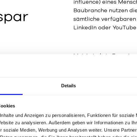
influence) eines Mensc
spar
Baubranche nutzen die
sämtliche verfügbaren 
LinkedIn oder YouTube 
Meist sind sie Experten
oder „that_flooring girl
nicht vergleichbar mit
Followern oder Fans die
Details
man als Unternehmen o
Influencer können auc
Cookies
sonst nur schwer anspr
Influencer Marketing im
nhalte und Anzeigen zu personalisieren, Funktionen für soziale
Website zu analysieren. Außerdem geben wir Informationen zu I
einmaligem Sponsoring 
r soziale Medien, Werbung und Analysen weiter. Unsere Partner
Blogserie ist vieles mög