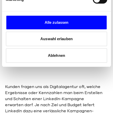
u
Awareness sorgt schließlich eine gute
n
Suchmaschinenoptimierung der
g
Unternehmensseite. Darüber hinaus scrawlen
s
Alle zulassen
Suchmaschinen auch Social-Media-Plattformen,
a
und Blog-Posts.
u
s
Auswahl erlauben
w
a
Mit LinkedIn vom
Kontakt
Ablehnen
h
zum Lead
l
Kunden fragen uns als Digitalagentur oft, welche
Ergebnisse oder Kennzahlen man beim Erstellen
und Schalten einer LinkedIn-Kampagne
erwarten darf. Je nach Ziel und Budget liefert
LinkedIn dazu eine verlässliche Kampagnen-