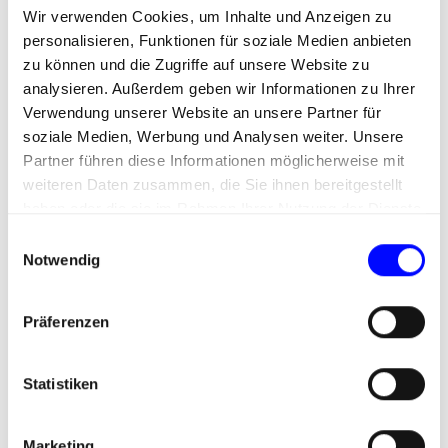
Wir verwenden Cookies, um Inhalte und Anzeigen zu
Aus zahlreichen Projekten für unsere Kunden
personalisieren, Funktionen für soziale Medien anbieten
besitzen wir eine große Expertise bei der
zu können und die Zugriffe auf unsere Website zu
Konzeption und Umsetzung von LinkedIn-
analysieren. Außerdem geben wir Informationen zu Ihrer
Kampagnen. So zeigt die Erfahrung, dass wir
Verwendung unserer Website an unsere Partner für
nach Eingang des Briefings für die technische
soziale Medien, Werbung und Analysen weiter. Unsere
Umsetzung mit Koordination für eine mittelgroße
Partner führen diese Informationen möglicherweise mit
Kampagne nur etwa zwei Tage Vorbereitung
weiteren Daten zusammen, die Sie ihnen bereitgestellt
benötigen. Wir wissen, welche Motive, welches
haben oder die sie im Rahmen Ihrer Nutzung der Dienste
Anzeigenformat und welche Text-Inhalte die
gesammelt haben.
meiste Aufmerksamkeit versprechen oder
E
Notwendig
welche Form der Ansprache am besten zum
i
vereinbarten Ziel der der Kampagne passt.
n
w
Präferenzen
i
l
Das beauftragende Unternehmen legt vorab die
l
Statistiken
Kosteneinstellungen fest und definiert dadurch
i
entweder ein Tagesbudget oder ein
g
Marketing
Gesamtbudget. Für eine noch größere