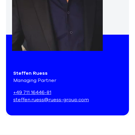
Steffen Ruess
Managing Partner
+49 711 16446-81
steffen.ruess@ruess-group.com