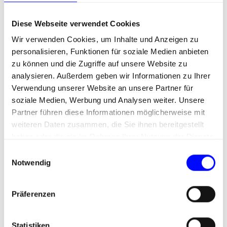
Diese Webseite verwendet Cookies
Wir verwenden Cookies, um Inhalte und Anzeigen zu
personalisieren, Funktionen für soziale Medien anbieten
zu können und die Zugriffe auf unsere Website zu
Broschüren &
analysieren. Außerdem geben wir Informationen zu Ihrer
Verwendung unserer Website an unsere Partner für
Kundenmagazine
soziale Medien, Werbung und Analysen weiter. Unsere
Partner führen diese Informationen möglicherweise mit
weiteren Daten zusammen, die Sie ihnen bereitgestellt
haben oder die sie im Rahmen Ihrer Nutzung der Dienste
gesammelt haben.
E
Notwendig
i
n
w
Präferenzen
i
l
l
Statistiken